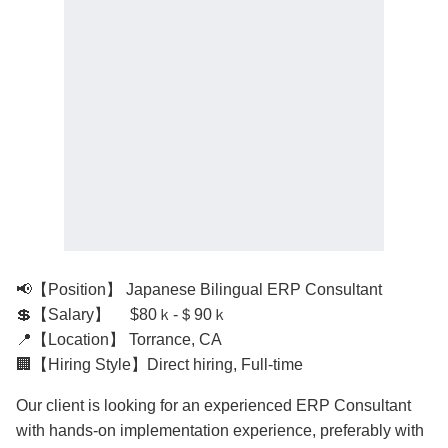
📢【Position】 Japanese Bilingual ERP Consultant
💲【Salary】 $80ｋ-＄90ｋ
📍【Location】 Torrance, CA
🏢【Hiring Style】Direct hiring, Full-time
Our client is looking for an experienced ERP Consultant
with hands-on implementation experience, preferably with